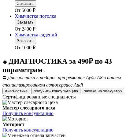
Заказать
От
5000
₽
Химчистка потолка
Заказать
От
2400
₽
Химчистка сидений
Заказать
От
1000
₽
ДИАГНОСТИКА за 490₽ по 43
🔥
параметрам
.
⛔
Диагностика в подарок при ремонте Ауди А8 в нашем
специализированном автосервисе Audi
диагностика
получить консультацию
заявка на эвакуатор
Сертифицированные специалисты
Мастер слесарного цеха
Получить консультацию
Моторист
Получить консультацию