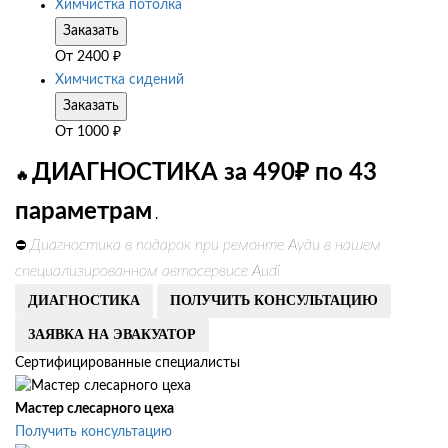
Химчистка потолка
Заказать
От
2400
₽
Химчистка сидений
Заказать
От
1000
₽
ДИАГНОСТИКА за 490₽ по 43
🔥
параметрам
.
Диагностика в подарок при ремонте Ауди в нашем
⛔
специализированном автосервисе Audi
ДИАГНОСТИКА
ПОЛУЧИТЬ КОНСУЛЬТАЦИЮ
ЗАЯВКА НА ЭВАКУАТОР
Сертифицированные специалисты
Мастер слесарного цеха
Получить консультацию