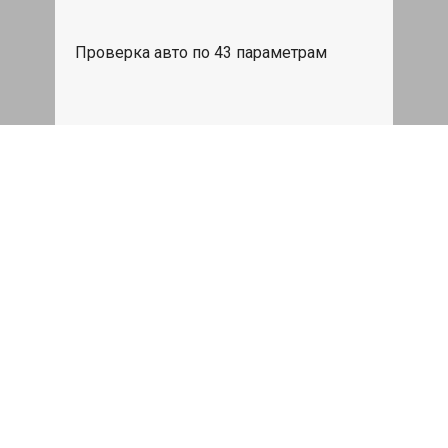
Проверка авто по 43 параметрам
539 руб
Записаться
Бесплатный эвакуатор
При ремонте Audi A3 ДВС, эвакуация
авто в пределах МКАД в подарок.
Записаться