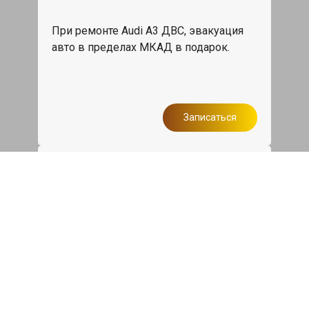
При ремонте Audi A3 ДВС, эвакуация
авто в пределах МКАД в подарок.
Записаться
Сделаем дешевле
При калькуляции на руках из другого
сервиса - эти же работы и запчасти по
более низкой цене