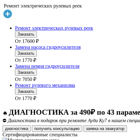
Ремонт электрических рулевых реек
Ремонт электрических рулевых реек
Заказать
От
17600
₽
Замена насоса гидроусилителя
Заказать
От
1770
₽
Замена ремня гидроусилителя
Заказать
От
7050
₽
Ремонт рулевого механизма
Заказать
От
1770
₽
ДИАГНОСТИКА за 490₽ по 43 парам
🔥
⛔
Диагностика в подарок при ремонте Ауди Ку7 в нашем специ
диагностика
получить консультацию
заявка на эвакуатор
Сертифицированные специалисты