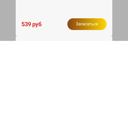
539 руб
Записаться
Бесплатный эвакуатор
При ремонте Audi Q7 ДВС, эвакуация
авто в пределах МКАД в подарок.
Записаться
Сделаем дешевле