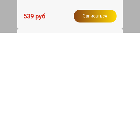
539 руб
Записаться
Бесплатный эвакуатор
При ремонте Audi Q7 ДВС, эвакуация
авто в пределах МКАД в подарок.
Записаться
Сделаем дешевле