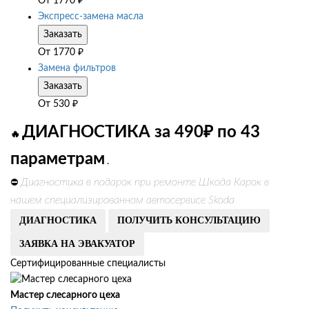
От
1770
₽
Экспресс-замена масла
Заказать
От
1770
₽
Замена фильтров
Заказать
От
530
₽
ДИАГНОСТИКА за 490₽ по 43
🔥
параметрам
.
Диагностика в подарок при ремонте Шкода Карок в
⛔
нашем специализированном автосервисе Skoda
ДИАГНОСТИКА
ПОЛУЧИТЬ КОНСУЛЬТАЦИЮ
ЗАЯВКА НА ЭВАКУАТОР
Сертифицированные специалисты
Мастер слесарного цеха