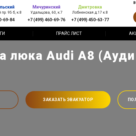
В
льский
Мичуринский
Дмитровка
пр. 95 б, к.8
Удальцова, 60, к.7
Лобненская д.17 к.8
0-69-84
+7 (499) 460-69-76
+7 (499) 450-63-77
ГИ
ПРАЙС ЛИСТ
АК
а люка Audi A8 (Ауди
ЗАКАЗАТЬ ЭВАКУАТОР
ПО