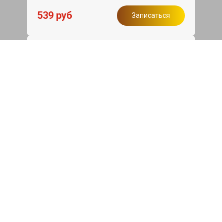
539 руб
Записаться
Бесплатный эвакуатор
При ремонте Audi A8 ДВС, эвакуация
авто в пределах МКАД в подарок.
Записаться
Сделаем дешевле