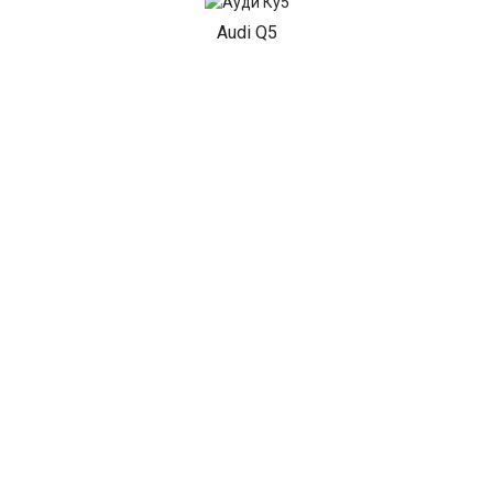
Audi Q5
Audi A7
Audi Q3
Audi Q8
Показать все