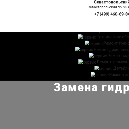
Севастопольски
Севастопольский пр. 95 б
+7 (499) 460-69-8
ГЛАВНАЯ
УСЛ
Техническое об
Ремонт тран
Ремонт дизельных
Ремонт хо
Ремонт тормозн
Детейл
Замена ст
Замена гидр