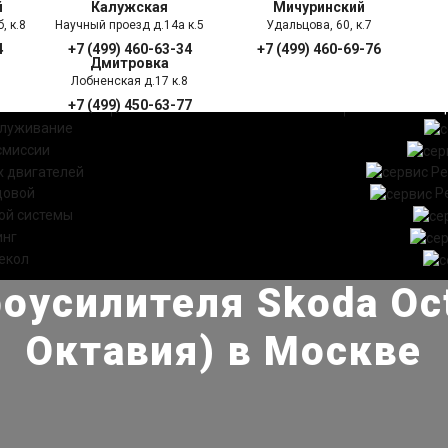
й
Калужская
Мичуринский
, к.8
Научный проезд д.14а к.5
Удальцова, 60, к.7
4
+7 (499) 460-63-34
+7 (499) 460-69-76
Дмитровка
Лобненская д.17 к.8
+7 (499) 450-63-77
УГИ
ПРАЙС ЛИСТ
АКЦ
служивание
смиссии
 двигателей
Ре
довой
Р
ой системы
инг
екол
оусилителя Skoda Oc
Октавия) в Москве