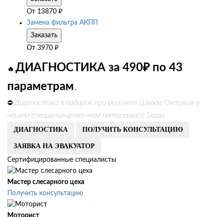
От
13870
₽
Замена фильтра АКПП
Заказать
От
3970
₽
ДИАГНОСТИКА за 490₽ по 43
🔥
параметрам
.
Диагностика в подарок при ремонте Шкода Октавия в
⛔
нашем специализированном автосервисе Skoda
ДИАГНОСТИКА
ПОЛУЧИТЬ КОНСУЛЬТАЦИЮ
ЗАЯВКА НА ЭВАКУАТОР
Сертифицированные специалисты
Мастер слесарного цеха
Получить консультацию
Моторист