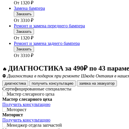
От
1320
₽
Замена бампера
Заказать
От
3310
₽
Ремонт и замена переднего бампера
Заказать
От
1320
₽
Ремонт и замена заднего бампера
Заказать
От
3310
₽
ДИАГНОСТИКА за 490₽ по 43 парам
🔥
⛔
Диагностика в подарок при ремонте Шкода Октавия в нашем
диагностика
получить консультацию
заявка на эвакуатор
Сертифицированные специалисты
Мастер слесарного цеха
Получить консультацию
Моторист
Получить консультацию