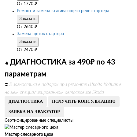
От
1770
₽
Ремонт и замена втягивающего реле стартера
Заказать
От
2640
₽
Замена щеток стартера
Заказать
От
2470
₽
ДИАГНОСТИКА за 490₽ по 43
🔥
параметрам
.
Диагностика в подарок при ремонте Шкода Кодиак в
⛔
нашем специализированном автосервисе Skoda
ДИАГНОСТИКА
ПОЛУЧИТЬ КОНСУЛЬТАЦИЮ
ЗАЯВКА НА ЭВАКУАТОР
Сертифицированные специалисты
Мастер слесарного цеха