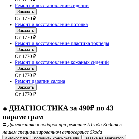
Ремонт и восстановление сидений
Заказать
От
1770
₽
Ремонт и восстановление потолка
Заказать
От
1770
₽
Ремонт и восстановление пластика торпеды
Заказать
От
1770
₽
Ремонт и восстановление кожаных сидений
Заказать
От
1770
₽
Ремонт царапин салона
Заказать
От
1770
₽
ДИАГНОСТИКА за 490₽ по 43
🔥
параметрам
.
⛔
Диагностика в подарок при ремонте Шкода Кодиак в
нашем специализированном автосервисе Skoda
диагностика
получить консультацию
заявка на эвакуатор