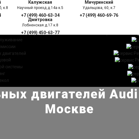
й
Калужская
Мичуринский
, к.8
Научный проезд д.14а к.5
Удальцова, 60, к.7
4
+7 (499) 460-63-34
+7 (499) 460-69-76
Дмитровка
Лобненская д.17 к.8
+7 (499) 450-63-77
УГИ
ПРАЙС ЛИСТ
АКЦ
служивание
смиссии
 двигателей
Ре
довой
Р
ой системы
инг
екол
ных двигателей Audi 
Москве