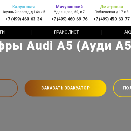
Калужская
Мичуринский
Дмитровка
Научный проезд д.14а к.5
Удальцова, 60, к.7
Лобненская д.17 к.8
+7 (499) 460-63-34
+7 (499) 460-69-76
+7 (499) 450-63-77
ГИ
ПРАЙС ЛИСТ
АК
фры Audi A5 (Ауди А5
ЗАКАЗАТЬ ЭВАКУАТОР
ПО