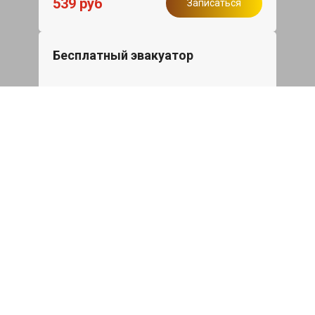
539 руб
Записаться
Бесплатный эвакуатор
При ремонте Audi A3 ДВС, эвакуация
авто в пределах МКАД в подарок.
Записаться
Сделаем дешевле
При калькуляции на руках из другого