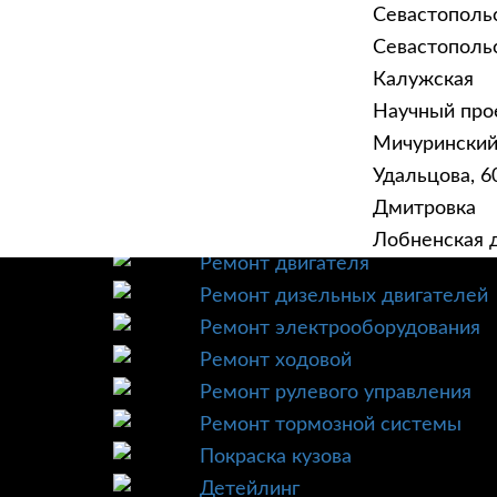
Севастополь
Севастопольск
Калужская
Научный прое
ГЛАВНАЯ
УСЛУ
Мичурински
Техническое обслуживание
Удальцова, 60
Диагностика
Дмитровка
Ремонт трансмиссии
Лобненская д
Ремонт двигателя
Ремонт дизельных двигателей
Ремонт электрооборудования
Ремонт ходовой
Ремонт рулевого управления
Ремонт тормозной системы
Покраска кузова
Детейлинг