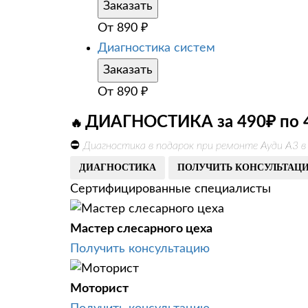
Заказать
От
890
₽
Диагностика систем
Заказать
От
890
₽
ДИАГНОСТИКА за 490₽ по 
🔥
⛔
Диагностика в подарок при ремонте Ауди А3 в
ДИАГНОСТИКА
ПОЛУЧИТЬ КОНСУЛЬТАЦ
Сертифицированные специалисты
Мастер слесарного цеха
Получить консультацию
Моторист