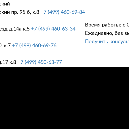
ский
ий пр. 95 б, к.8
+7 (499) 460-69-84
Время работы: с 0
зд д.14а к.5
+7 (499) 460-63-34
Ежедневно, без в
ГИ
ПРАЙС ЛИСТ
АК
й
Получить консул
, к.7
+7 (499) 460-69-76
.17 к.8
+7 (499) 450-63-77