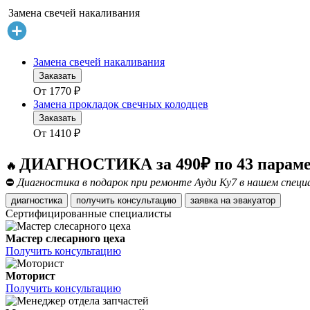
Замена свечей накаливания
Замена свечей накаливания
Заказать
От
1770
₽
Замена прокладок свечных колодцев
Заказать
От
1410
₽
ДИАГНОСТИКА за 490₽ по 43 парам
🔥
⛔
Диагностика в подарок при ремонте Ауди Ку7 в нашем специ
диагностика
получить консультацию
заявка на эвакуатор
Сертифицированные специалисты
Мастер слесарного цеха
Получить консультацию
Моторист
Получить консультацию