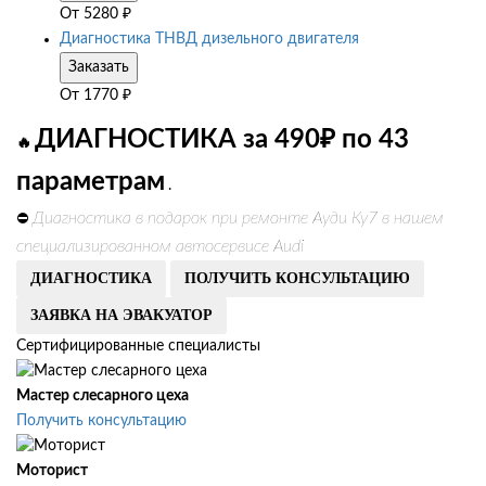
От
5280
₽
Диагностика ТНВД дизельного двигателя
Заказать
От
1770
₽
ДИАГНОСТИКА за 490₽ по 43
🔥
параметрам
.
Диагностика в подарок при ремонте Ауди Ку7 в нашем
⛔
специализированном автосервисе Audi
ДИАГНОСТИКА
ПОЛУЧИТЬ КОНСУЛЬТАЦИЮ
ЗАЯВКА НА ЭВАКУАТОР
Сертифицированные специалисты
Мастер слесарного цеха
Получить консультацию
Моторист