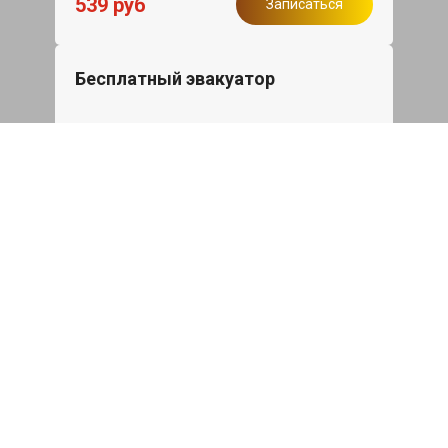
539 руб
Записаться
Бесплатный эвакуатор
При ремонте Audi A8 ДВС, эвакуация
авто в пределах МКАД в подарок.
Записаться
Сделаем дешевле
При калькуляции на руках из другого