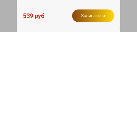
539 руб
Записаться
Бесплатный эвакуатор
При ремонте Audi A8 ДВС, эвакуация
авто в пределах МКАД в подарок.
Записаться
Сделаем дешевле