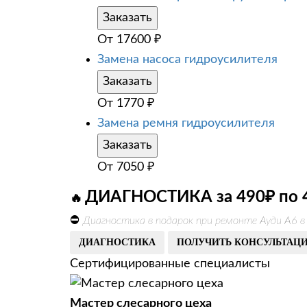
Заказать
От
17600
₽
Замена насоса гидроусилителя
Заказать
От
1770
₽
Замена ремня гидроусилителя
Заказать
От
7050
₽
ДИАГНОСТИКА за 490₽ по 
🔥
⛔
Диагностика в подарок при ремонте Ауди А6 в
ДИАГНОСТИКА
ПОЛУЧИТЬ КОНСУЛЬТАЦ
Сертифицированные специалисты
Мастер слесарного цеха