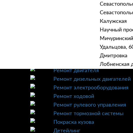
Севастополь
Севастопольск
Калужская
Научный прое
ГЛАВНАЯ
УСЛУ
Мичурински
Техническое обслуживание
Удальцова, 60
Диагностика
Дмитровка
Ремонт трансмиссии
Лобненская д
Ремонт двигателя
Ремонт дизельных двигателей
Ремонт электрооборудования
Ремонт ходовой
Ремонт рулевого управления
Ремонт тормозной системы
Покраска кузова
Детейлинг