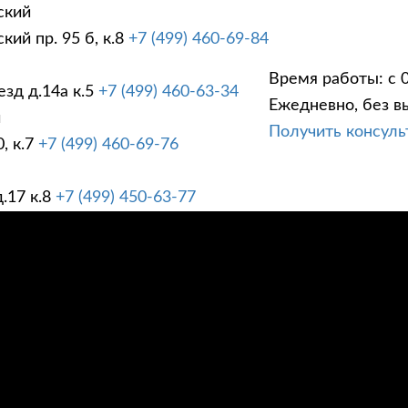
ский
ий пр. 95 б, к.8
+7 (499) 460-69-84
Время работы: с 0
зд д.14а к.5
+7 (499) 460-63-34
Ежедневно, без в
ГИ
ПРАЙС ЛИСТ
АК
й
Получить консул
, к.7
+7 (499) 460-69-76
.17 к.8
+7 (499) 450-63-77