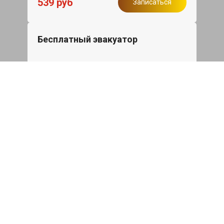
539 руб
Записаться
Бесплатный эвакуатор
При ремонте Audi A5 ДВС, эвакуация
авто в пределах МКАД в подарок.
Записаться
Сделаем дешевле
При калькуляции на руках из другого